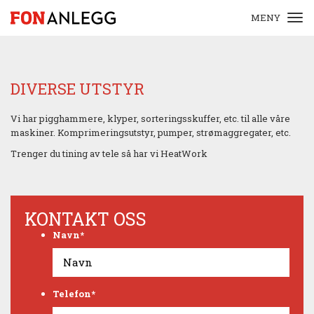
MENY
DIVERSE UTSTYR
Vi har pigghammere, klyper, sorteringsskuffer, etc. til alle våre
maskiner. Komprimeringsutstyr, pumper, strømaggregater, etc.
Trenger du tining av tele så har vi HeatWork
KONTAKT OSS
Navn
*
Telefon
*